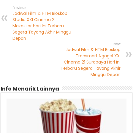
Previous
Jadwal Film & HTM Bioskop
Studio XXI Cinema 21
Makassar Hari Ini Terbaru
Segera Tayang Akhir Minggu
Depan
Next
Jadwal Film & HTM Bioskop
Transmart Ngagel XXI
Cinema 21 Surabaya Hari Ini
Terbaru Segera Tayang Akhir
Minggu Depan
Info Menarik Lainnya