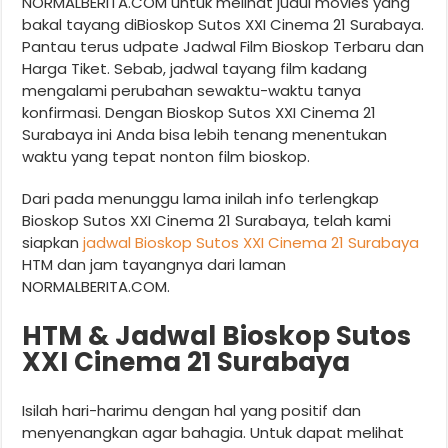
NORMALBERITA.COM untuk melihat judul movies yang
bakal tayang diBioskop Sutos XXI Cinema 21 Surabaya.
Pantau terus udpate Jadwal Film Bioskop Terbaru dan
Harga Tiket. Sebab, jadwal tayang film kadang
mengalami perubahan sewaktu-waktu tanya
konfirmasi. Dengan Bioskop Sutos XXI Cinema 21
Surabaya ini Anda bisa lebih tenang menentukan
waktu yang tepat nonton film bioskop.
Dari pada menunggu lama inilah info terlengkap
Bioskop Sutos XXI Cinema 21 Surabaya, telah kami
siapkan
jadwal Bioskop Sutos XXI Cinema 21 Surabaya
HTM dan jam tayangnya dari laman
NORMALBERITA.COM.
HTM & Jadwal Bioskop Sutos
XXI Cinema 21 Surabaya
Isilah hari-harimu dengan hal yang positif dan
menyenangkan agar bahagia. Untuk dapat melihat