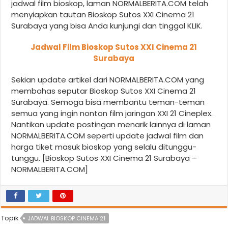
jadwal film bioskop, laman NORMALBERITA.COM telah
menyiapkan tautan Bioskop Sutos XXI Cinema 21
Surabaya yang bisa Anda kunjungi dan tinggal KLIK.
Jadwal Film Bioskop Sutos XXI Cinema 21
Surabaya
Sekian update artikel dari NORMALBERITA.COM yang
membahas seputar Bioskop Sutos XXI Cinema 21
Surabaya. Semoga bisa membantu teman-teman
semua yang ingin nonton film jaringan XXI 21 Cineplex.
Nantikan update postingan menarik lainnya di laman
NORMALBERITA.COM seperti update jadwal film dan
harga tiket masuk bioskop yang selalu ditunggu-
tunggu. [Bioskop Sutos XXI Cinema 21 Surabaya –
NORMALBERITA.COM]
Topik
JADWAL BIOSKOP CINEMA 21