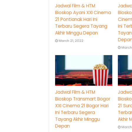
Jadwal Film & HTM
Jadwal
Bioskop Ayani XXI Cinema
Biosko
21 Pontianak Hari Ini
Cinem
Terbaru Segera Tayang
Ini Te
Akhir Minggu Depan
Tayang
Depa
March 21, 2022
March 
Jadwal Film & HTM
Jadwal
Bioskop Transmart Bogor
Biosk
XXI Cinema 21 Bogor Hari
21 Sur
Ini Terbaru Segera
Terba
Tayang Akhir Minggu
Akhir
Depan
March 