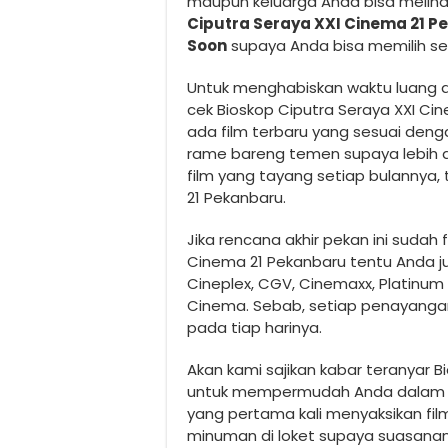
maupun keluarga Anda bisa meliha
Ciputra Seraya XXI Cinema 21 
Soon
supaya Anda bisa memilih se
Untuk menghabiskan waktu luang a
cek Bioskop Ciputra Seraya XXI Ci
ada film terbaru yang sesuai deng
rame bareng temen supaya lebih asi
film yang tayang setiap bulannya,
21 Pekanbaru.
Jika rencana akhir pekan ini sudah f
Cinema 21 Pekanbaru tentu Anda ju
Cineplex, CGV, Cinemaxx, Platinum 
Cinema. Sebab, setiap penayanga
pada tiap harinya.
Akan kami sajikan kabar teranyar 
untuk mempermudah Anda dalam memi
yang pertama kali menyaksikan fil
minuman di loket supaya suasanan 