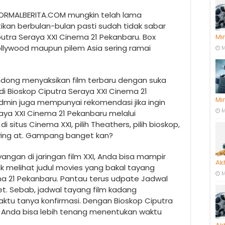
 NORMALBERITA.COM mungkin telah lama
ikan berbulan-bulan pasti sudah tidak sabar
putra Seraya XXI Cinema 21 Pekanbaru. Box
Mi
Bollywood maupun pilem Asia sering ramai
M
ong menyaksikan film terbaru dengan suka
g di Bioskop Ciputra Seraya XXI Cinema 21
Mi
 Admin juga mempunyai rekomendasi jika ingin
M
raya XXI Cinema 21 Pekanbaru melalui
situs Cinema XXI, pilih Theathers, pilih bioskop,
aying at. Gampang banget kan?
yangan di jaringan film XXI, Anda bisa mampir
Ak
 melihat judul movies yang bakal tayang
M
ma 21 Pekanbaru. Pantau terus udpate Jadwal
et. Sebab, jadwal tayang film kadang
tu tanya konfirmasi. Dengan Bioskop Ciputra
i Anda bisa lebih tenang menentukan waktu