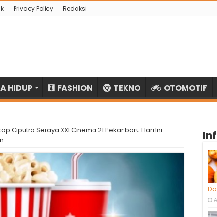
ak
Privacy Policy
Redaksi
A HIDUP
FASHION
TEKNO
OTOMOTIF
kop Ciputra Seraya XXI Cinema 21 Pekanbaru Hari Ini
In
an
Da
A