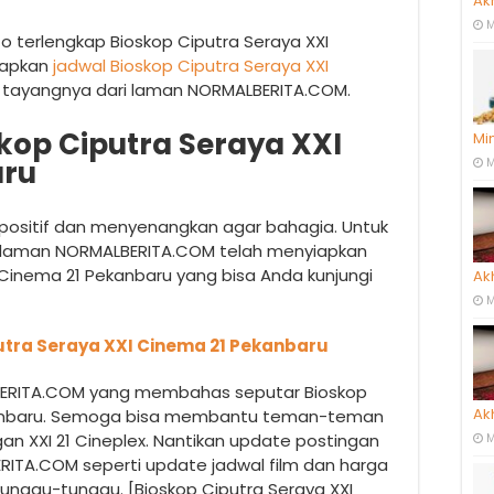
Ak
M
o terlengkap Bioskop Ciputra Seraya XXI
siapkan
jadwal Bioskop Ciputra Seraya XXI
tayangnya dari laman NORMALBERITA.COM.
kop Ciputra Seraya XXI
Mi
aru
M
g positif dan menyenangkan agar bahagia. Untuk
p, laman NORMALBERITA.COM telah menyiapkan
 Cinema 21 Pekanbaru yang bisa Anda kunjungi
Ak
M
utra Seraya XXI Cinema 21 Pekanbaru
LBERITA.COM yang membahas seputar Bioskop
Ak
ekanbaru. Semoga bisa membantu teman-teman
gan XXI 21 Cineplex. Nantikan update postingan
M
RITA.COM seperti update jadwal film dan harga
tunggu-tunggu. [Bioskop Ciputra Seraya XXI