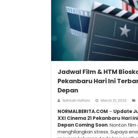
Jadwal Film & HTM Biosk
Pekanbaru Hari Ini Terb
Depan
Nafisah Haflani
March 21, 2022
NORMALBERITA.COM
–
Update Ju
XXI Cinema 21 Pekanbaru Hari I
Depan Coming Soon
. Nonton film
menghilangkan stress. Supaya enak