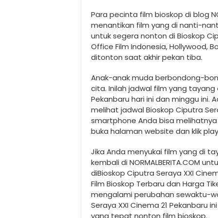
Para pecinta film bioskop di blog
menantikan film yang di nanti-nant
untuk segera nonton di Bioskop Ci
Office Film Indonesia, Hollywood, 
ditonton saat akhir pekan tiba.
Anak-anak muda berbondong-bond
cita. Inilah jadwal film yang tayan
Pekanbaru hari ini dan minggu ini.
melihat jadwal Bioskop Ciputra Se
smartphone Anda bisa melihatnya di 
buka halaman website dan klik pl
Jika Anda menyukai film yang di ta
kembali di NORMALBERITA.COM untuk
diBioskop Ciputra Seraya XXI Cine
Film Bioskop Terbaru dan Harga Tik
mengalami perubahan sewaktu-wak
Seraya XXI Cinema 21 Pekanbaru in
yang tepat nonton film bioskop.