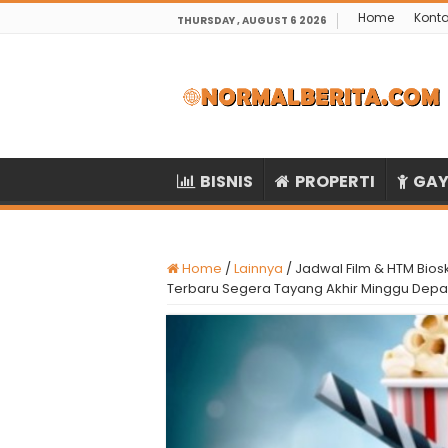
Home
Kont
THURSDAY , AUGUST 6 2026
BISNIS
PROPERTI
GAY
Home
/
Lainnya
/
Jadwal Film & HTM Bios
Terbaru Segera Tayang Akhir Minggu Dep