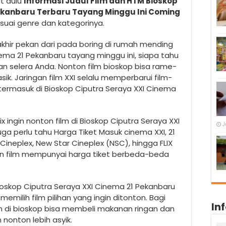
t dulu
Informasi Judul Film dan HTM Bioskop
Pekanbaru Terbaru Tayang Minggu Ini Coming
suai genre dan kategorinya.
khir pekan dari pada boring di rumah mending
nema 21 Pekanbaru tayang minggu ini, siapa tahu
an selera Anda. Nonton film bioskop bisa rame-
k. Jaringan film XXI selalu memperbarui film-
 termasuk di Bioskop Ciputra Seraya XXI Cinema
ix ingin nonton film di Bioskop Ciputra Seraya XXI
J
ga perlu tahu Harga Tiket Masuk cinema XXI, 21
Cineplex, New Star Cineplex (NSC), hingga FLIX
n film mempunyai harga tiket berbeda-beda
Bioskop Ciputra Seraya XXI Cinema 21 Pekanbaru
lih film pilihan yang ingin ditonton. Bagi
In
m di bioskop bisa membeli makanan ringan dan
nonton lebih asyik.