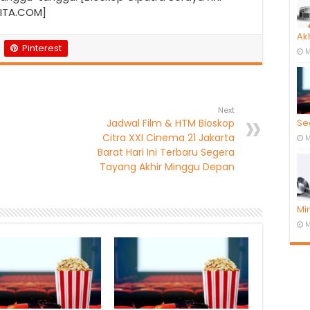
ITA.COM]
Ak
Pinterest
M
Next
Jadwal Film & HTM Bioskop
Se
Citra XXI Cinema 21 Jakarta
M
Barat Hari Ini Terbaru Segera
Tayang Akhir Minggu Depan
Mi
M